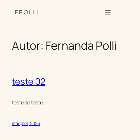
Pular
FPOLLI
para
o
conteúdo
Autor:
Fernanda Polli
teste 02
teste de teste
março 8, 2026